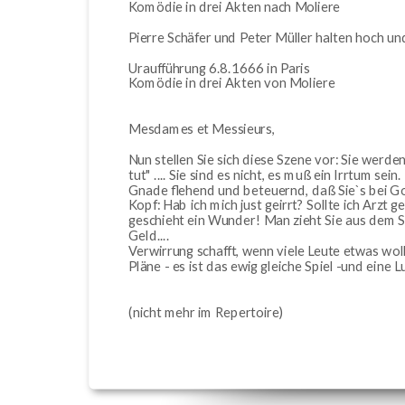
Komödie in drei Akten nach Moliere
Pierre Schäfer und Peter Müller halten hoch u
Uraufführung 6.8.1666 in Paris
Komödie in drei Akten von Moliere
Mesdames et Messieurs,
Nun stellen Sie sich diese Szene vor: Sie werd
tut" .... Sie sind es nicht, es muß ein Irrtum se
Gnade flehend und beteuernd, daß Sie`s bei Got
Kopf: Hab ich mich just geirrt? Sollte ich Arzt g
geschieht ein Wunder! Man zieht Sie aus dem S
Geld....
Verwirrung schafft, wenn viele Leute etwas woll
Pläne - es ist das ewig gleiche Spiel -und eine 
(nicht mehr im Repertoire)