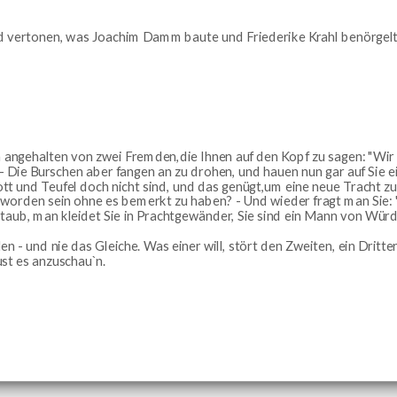
nd vertonen, was Joachim Damm baute und Friederike Krahl benörgelt
en angehalten von zwei Fremden,die Ihnen auf den Kopf zu sagen: "Wir 
in. - Die Burschen aber fangen an zu drohen, und hauen nun gar auf Sie e
t und Teufel doch nicht sind, und das genügt,um eine neue Tracht zu 
eworden sein ohne es bemerkt zu haben? - Und wieder fragt man Sie: " Sie
taub, man kleidet Sie in Prachtgewänder, Sie sind ein Mann von Wür
en - und nie das Gleiche. Was einer will, stört den Zweiten, ein Dritt
Lust es anzuschau`n.