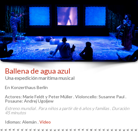
Ballena de agua azul
Una expedición marítima musical
En Konzerthaus Berlin
Actores: Marie Feldt y Peter Müller . Violoncello: Susanne Paul .
Posaune: Andrej Ugoljew
Estreno mundial . Para niños a partir de 6 años y familias . Duración
45 minutos
Idiomas: Alemán .
Video