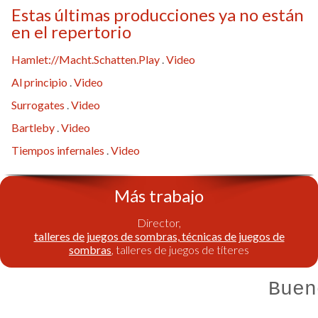
Estas últimas producciones ya no están
en el repertorio
Hamlet://Macht.Schatten.Play
.
Video
Al principio
.
Video
Surrogates
.
Video
Bartleby
.
Video
Tiempos infernales
.
Video
Más trabajo
Director,
talleres de juegos de sombras, técnicas de juegos de
sombras
, talleres de juegos de títeres
Buen