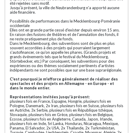
été rejetées sans motif.
Jusqu'à présent, la ville de Neubrandenburg n'a apporté aucune
aide financière.
Possibilités de performances dans le Mecklembourg-Poméranie
occidentale
Elles ont en grande partie cessé d'exister depuis environ 15 ans.
En raison des fusions de théâtres et de l'annulation des fonds, il
ne reste pratiquement plus de fonds.
Dans le Mecklembourg, des subventions sont de plus en plus
souvent accordées à des projets qui pourraient largement
s'autofinancer, ce qu'on appelle les phares. (Grands projets et
grands événements tels que le festival du Mecklembourg,
Störtebecker, etc.) Par conséquent, les subventions pour des
expériences ou des thèmes socialement pertinents d'artistes
indépendants ne sont possibles que sur une base suprarégionale.
C'est pourquoi je m'efforce généralement de réaliser des
spectacles et des projets en Allemagne - en Europe - et
dans le monde entier.
Représentations invitées jusqu'à présent:
plusieurs fois en France, Espagne, Hongrie, plusieurs fois en
Pologne, Danemark, 2x Iran, plusieurs fois en Suisse, plusieurs fois
en Autriche, 3x Serbie, plusieurs fois en République tchèque,
Slovaquie, plusieurs fois en Grèce, plusieurs fois en Belgique,
Ecosse, plusieurs fois en Angleterre, Canada, Japon, Irlande,
plusieurs fois en Inde, Sri Lanka, Honduras, Nicaragua, Mexique,
Panama, El Salvador, 2x USA, 2x Thaïlande, 2x Turkménistan,
Turquie, Cambodge, Liechtenstein, Croatie, Myanmar, Algérie, 2x