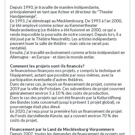
Depuis 1990, je travaille de manière indépendante,
principalement en tant que Acteur et directeur du "Theater
Handgemenge".
En 1993, j'ai déménagé au Mecklembourg. De 1993 à l'an 2000,
j'ai été employé comme acteur au Kammertheater
Neubrandenburg (ce théâtre a été fusionné en 2000, ce qui a
rendu impossible la poursuite de notre concept. Depuis lors, il a
été joué par le Théâtre Neustrelitz. Les artistes indépendants
peuvent louer la salle de théâtre - mais cela ne serait pas
rentable).
Ensuite, j'ai travaillé exclusivement comme artiste indépendant en
Allemagne - en Europe - et dans le monde entier.
Comment les projets sont-ils financés?
Je finance/nous finançons nos projets, y compris la technique et
l'équipement, autant que possible par nous-mêmes, avec la
participation éventuelle d'autres théâtres.
Dans de rares cas, je reçois un financement de projet, comme en
2019 par la ville de Potsdam. Ces subventions de projet couvrent
généralement environ 5 à 10 % des coûts de production.
Dans le cas des projets qui ont été financés par la Kulturstiftung
des Bundes (cela concernait jusqu'à présent 1 projet global), ce
pourcentage était plus élevé.
En 2020, j'ai reçu pour la première fois un financement de projet
du Fonds darstellende Künste, qui a couvert environ 70 % des
coûts du projet.
Financement par le Land de Mecklenburg-Vorpommern
Depuis 2007, toutes les demandes de financement de projets ont