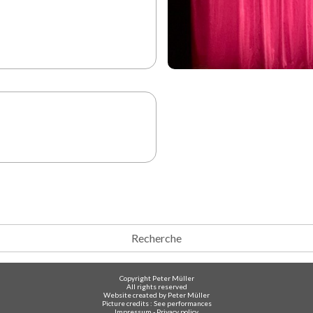
Recherche
Copyright Peter Müller
All rights reserved
Website created by Peter Müller
Picture credits : See performances
Impressum
-
Privacy policy