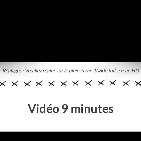
Réglages : Veuillez régler sur le plein écran 1080p full screen HD
Vidéo 9 minutes