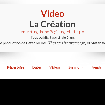
Video
La Création
Am Anfang . In the Beginning . Al principio
Tout public à partir de 6 ans
e production de Peter Müller
(Theater Handgemenge)
et Stafan 
Répertoire
Dates
Videos
Sur moi
Vends