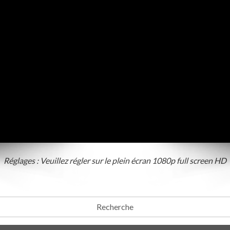
Réglages : Veuillez régler sur le plein écran 1080p full screen HD
Recherche